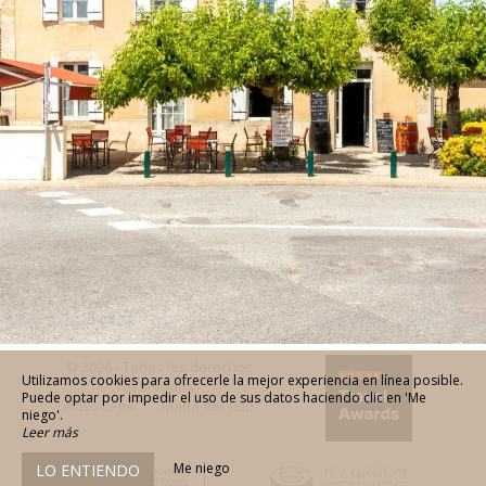
© 2026 - Todos los derechos
Utilizamos cookies para ofrecerle la mejor experiencia en línea posible.
reservados
Puede optar por impedir el uso de sus datos haciendo clic en 'Me
Aviso Legal
Mapa del sitio
niego'.
Leer más
Me niego
LO ENTIENDO
Agence de communication
pour chambres d'hôtes