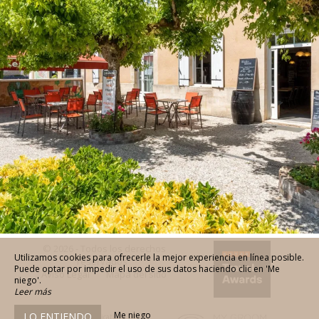
© 2026 - Todos los derechos
Utilizamos cookies para ofrecerle la mejor experiencia en línea posible.
reservados
Puede optar por impedir el uso de sus datos haciendo clic en 'Me
Aviso Legal
Mapa del sitio
niego'.
Leer más
Me niego
LO ENTIENDO
Agence de communication