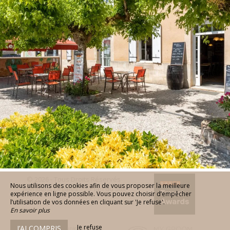
© 2026 - Tous Droits Réservés
Nous utilisons des cookies afin de vous proposer la meilleure
Mentions Légales
Plan du Site
expérience en ligne possible. Vous pouvez choisir d’empêcher
l’utilisation de vos données en cliquant sur 'Je refuse'.
En savoir plus
Je refuse
J’AI COMPRIS
Agence de communication