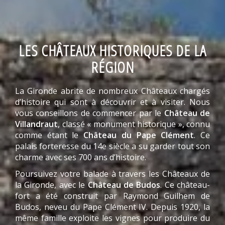
LES CHÂTEAUX HISTORIQUES DE LA
RÉGION
La Gironde abrite de nombreux Châteaux chargés
d’histoire qui sont à découvrir et à visiter. Nous
vous conseillons de commencer par le
Château de
Villandraut
, classé « monument historique », connu
comme étant le
Château du Pape Clément
. Ce
palais forteresse du 14e siècle a su garder tout son
charme avec ses 700 ans d’histoire.
Poursuivez votre balade à travers les Châteaux de
la Gironde, avec le
Château de Budos
. Ce château-
fort a été construit par Raymond Guilhem de
Budos, neveu du Pape Clément IV. Depuis 1920, la
même famille exploite les vignes pour produire du